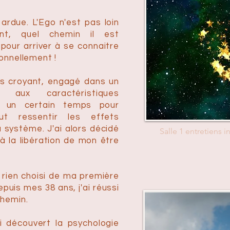
ardue. L'Ego n'est pas loin
ant, quel chemin il est
pour arriver à se connaitre
ionnellement !
ès croyant, engagé dans un
x aux caractéristiques
lu un certain temps pour
ut ressentir les effets
 système. J'ai alors décidé
Salle 1 entretiens in
à la libération de mon être
i rien choisi de ma première
puis mes 38 ans, j'ai réussi
chemin.
i découvert la psychologie