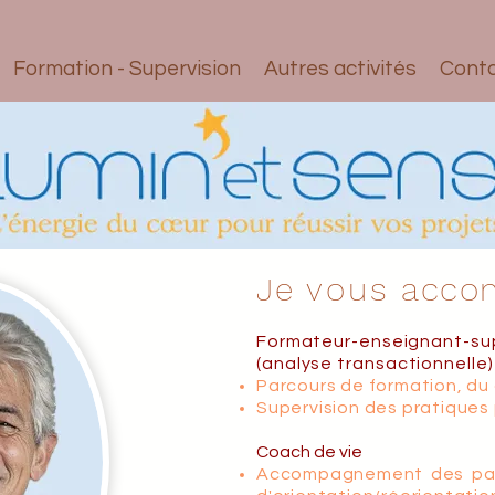
Formation - Supervision
Autres activités
Cont
Je
vous
accom
F
ormateur-
e
nseignant-su
(analyse transactionnelle
Parcours de formation, du
Supervision des pratiques
Coach de vie
Accompagnement des part