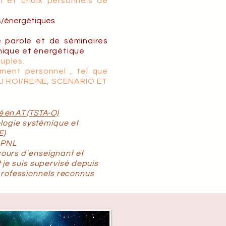
on et choix personnels de
es/énergétiques
 parole et de séminaires
mique
et énergétique
uples.
ment personnel , tel que
U ROI/REINE,
SCENARIO ET
ié en AT (TSTA-O)
ologie systémique et
E)
 PNL
ours d'enseignant et
 je suis supervisé depuis
rofessionnels reconnus