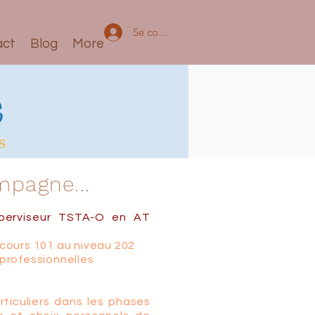
Se connecter
act
Blog
More
pagne.
..
perviseur TSTA-O
en AT
)
 cours 101 au niveau 202
 professionnelles
iculiers dans les phases