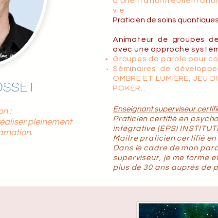
d'orientation/réorientati
vie
Praticien de soins quantiqu
Animateur de groupes de
avec une approche
systé
Groupes de parole pour co
Séminaires de développe
OMBRE ET LUMIERE, JEU D
FOSSET
POKER...
Enseignant superviseur certif
n :
Praticien
certifié en psych
éaliser pleinement
intégrative (EPSI INSTITUT
arnation.
Maitre praticien
certifié
en
Dans le cadre de mon parc
superviseur, je me forme et
plus de 30 ans
auprès
de p