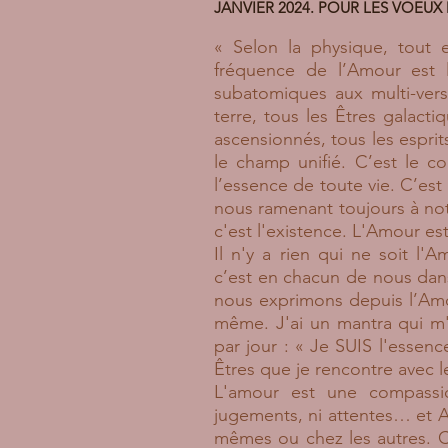
JANVIER 2024. POUR LES VOEU
« Selon la physique, tout e
fréquence de l’Amour est l
subatomiques aux multi-verse
terre, tous les Êtres galacti
ascensionnés, tous les esprit
le champ unifié. C’est le co
l’essence de toute vie. C’est
nous ramenant toujours à not
c'est l'existence. L'Amour est
Il n'y a rien qui ne soit l'
c’est en chacun de nous dans
nous exprimons depuis l’Amo
même. J'ai un mantra qui m'
par jour : « Je SUIS l'essen
Êtres que je rencontre avec le
L'amour est une compassio
jugements, ni attentes… et
mêmes ou chez les autres. C’