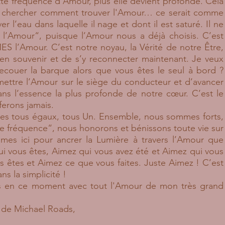
te fréquence d’Amour, plus elle devient profonde. Cela
t de chercher comment trouver l'Amour… ce serait comme
r l’eau dans laquelle il nage et dont il est saturé. Il ne
 l’Amour“, puisque l’Amour nous a déjà choisis. C’est
 l’Amour. C’est notre noyau, la Vérité de notre Être,
en souvenir et de s’y reconnecter maintenant. Je veux
secouer la barque alors que vous êtes le seul à bord ?
mettre l’Amour sur le siège du conducteur et d’avancer
ans l’essence la plus profonde de notre cœur. C’est le
erons jamais.
s tous égaux, tous Un. Ensemble, nous sommes forts,
 de fréquence“, nous honorons et bénissons toute vie sur
mes ici pour ancrer la Lumière à travers l’Amour que
i vous êtes, Aimez qui vous avez été et Aimez qui vous
 êtes et Aimez ce que vous faites. Juste Aimez ! C’est
ns la simplicité !
s en ce moment avec tout l'Amour de mon très grand
 de Michael Roads,