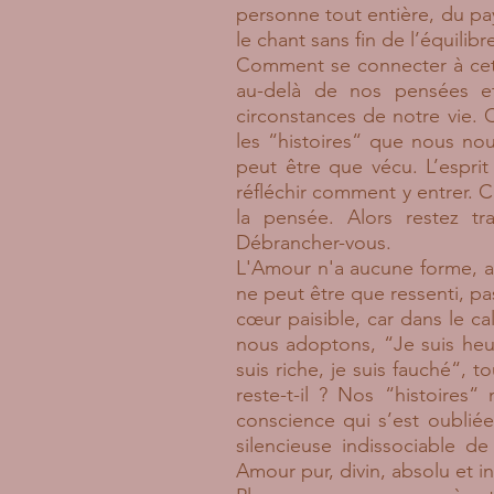
personne tout entière, du pay
le chant sans fin de l’équilibre
Comment se connecter à cett
au-delà de nos pensées e
circonstances de notre vie. 
les “histoires“ que nous no
peut être que vécu. L’espri
réfléchir comment y entrer. C
la pensée. Alors restez tr
Débrancher-vous.
L'Amour n'a aucune forme, auc
ne peut être que ressenti, p
cœur paisible, car dans le ca
nous adoptons, “Je suis heureu
suis riche, je suis fauché“, 
reste-t-il ? Nos “histoires
conscience qui s’est oublié
silencieuse indissociable d
Amour pur, divin, absolu et i