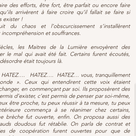
aire des efforts, être fort, être parfait ou encore faire
u’ils arrivèrent à faire croire qu’il fallait se faire si
 exister !
t du chaos et l’obscurcissement s’installèrent
t incompréhension et souffrances.
ècles, les Maitres de la Lumière envoyèrent des
r le mal qui avait été fait. Certains furent écoutés,
désordre était toujours là.
e : « HATEZ…. HATEZ…. HATEZ… vous, tranquillement
monde ». Ceux qui entendirent cette voix étaient
 changer, en commençant par soi. Ils proposèrent des
permis d’exister, c’est permis de penser par soi-même,
ux être proche, tu peux réussir à ta mesure, tu peux
ntérieure commença à se réanimer chez certains,
e brèche fut ouverte, enfin. On proposa aussi des
auds doudous fut rétablie. On parla de contrat et
ies de coopération furent ouvertes pour que de