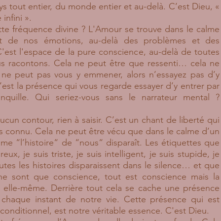
s tout entier, du monde entier et au-delà. C’est Dieu, «
 infini ».
e fréquence divine ? L'Amour se trouve dans le calme
t de nos émotions, au-delà des problèmes et des
C'est l'espace de la pure conscience, au-delà de toutes
us racontons. Cela ne peut être que ressenti… cela ne
t ne peut pas vous y emmener, alors n’essayez pas d’y
’est la présence qui vous regarde essayer d’y entrer par
anquille. Qui seriez-vous sans le narrateur ment
al ?
un contour, rien à saisir. C’est un chant de liberté qui
as connu. Cela ne peut être vécu que dans le calme d’un
lme “l’histoire“ de “nous“ disparaît. Les étiquettes que
x, je suis triste, je suis intelligent, je suis stupide, je
toutes les histoires disparaissent dans le silence… et que
“ ne sont que conscience, tout est conscience mais la
e elle-même. Derrière tout cela se cache une présence
e chaque instant de notre vie. Cette présence qui est
nconditionnel, est notre véritable essence. C'est Dieu.