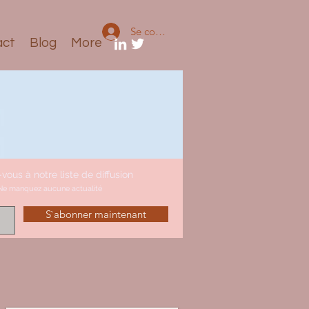
Se connecter
act
Blog
More
-vous à notre liste de diffusion
Ne manquez aucune actualité
S`abonner maintenant