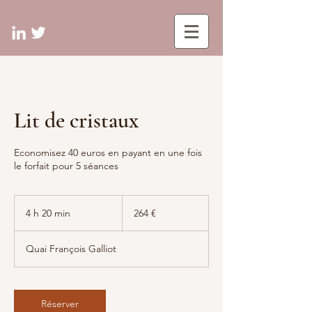
Lit de cristaux
Economisez 40 euros en payant en une fois
le forfait pour 5 séances
264
euros
4 h 20 min
4
264 €
h
2
Quai François Galliot
0
m
i
n
Réserver