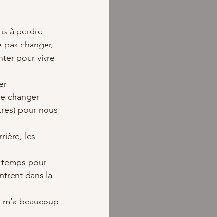
s à perdre  
 pas changer, 
ter pour vivre 
r  
de changer  
tres) pour nous 
rière, les 
u temps pour 
ntrent dans la 
e
 m'a beaucoup 
 