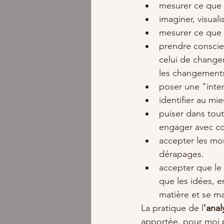
mesurer ce que 
imaginer, visuali
mesurer ce que 
prendre conscie
celui de changer
les changements à
poser une "inte
identifier au mi
puiser dans tout
engager avec co
accepter les mom
dérapages.  
accepter que le 
que les idées, e
matière et se ma
La pratique de l
'anal
apportée, pour moi 