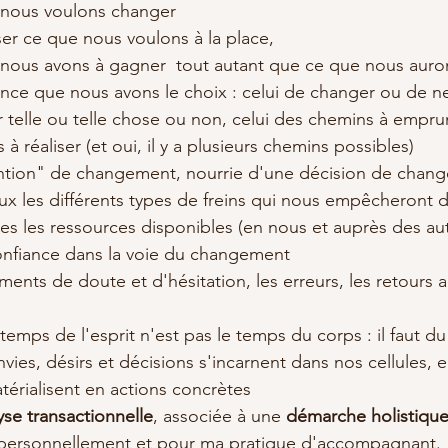
nous voulons changer  
ser ce que nous voulons à la place,   
nous avons à gagner  tout autant que ce que nous auron
nce que nous avons le choix : celui de changer ou de ne
 telle ou telle chose ou non, celui des chemins à emprun
 réaliser (et oui, il y a plusieurs chemins possibles)   
ntion" de changement, nourrie d'une décision de change
eux les différents types de freins qui nous empêcheront 
es les ressources disponibles (en nous et auprès des au
nfiance dans la voie du changement  
ents de doute et d'hésitation, les erreurs, les retours ar
temps de l'esprit n'est pas le temps du corps : il faut d
nvies, désirs et décisions s'incarnent dans nos cellules, e
térialisent en actions concrètes 
yse transactionnelle
, associée à une 
démarche holistiqu
personnellement et pour ma pratique d'accompagnant. 