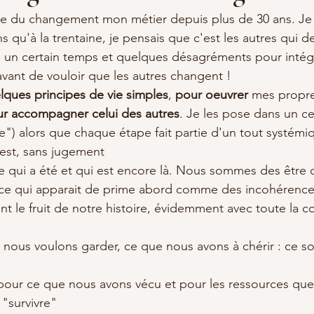
uite du changement mon métier depuis plus de 30 ans. Je 
s qu'à la trentaine, je pensais que c'est les autres qui d
lu un certain temps et quelques désagréments pour intégr
avant de vouloir que les autres changent !
lques principes de vie simples
, 
pour oeuvrer 
mes propre
r accompagner celui des autres
. Je les pose dans un ce
e") alors que chaque étape fait partie d'un tout systémiq
est, sans jugement  
e qui a été et qui est encore là. Nous sommes des être 
s ce qui apparait de prime abord comme des incohérence
t le fruit de notre histoire, évidemment avec toute la co
e nous voulons garder, ce que nous avons à chérir : ce s
pour ce que nous avons vécu et pour les ressources que
"survivre"  