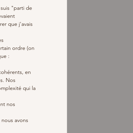
suis "parti de 
evaient 
er que j'avais 
s 
rtain ordre (on 
ue : 
cohérents, en 
s. Nos 
mplexité qui la 
ont nos 
 nous avons 