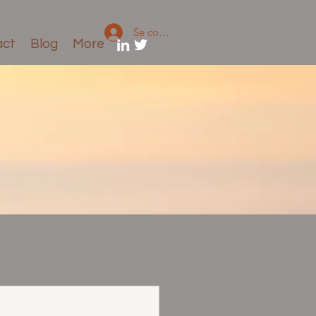
Se connecter
act
Blog
More