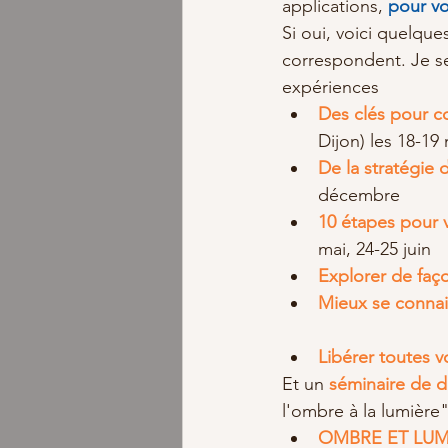
applications, 
pour v
Si oui, voici quelque
correspondent. Je se
expériences  
Des clés pour c
Dijon) les 18-19 
De la stratégie d
décembre  
10 étapes pour v
mai, 24-25 juin  
Explorer de faço
Mieux se conna
Libérer toutes v
Et un 
séminaire de 
l'ombre à la lumière"
OMBRE ET LUM