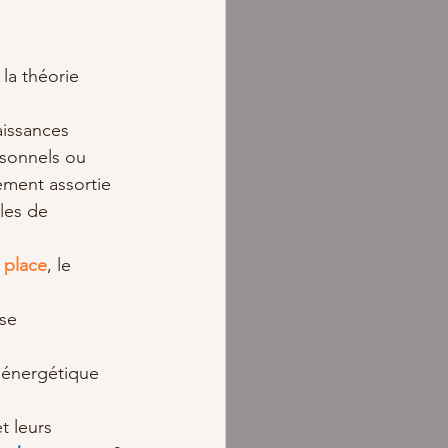
: la théorie 
issances  
rsonnels ou 
ement assortie 
les de 
 place
, le 
se 
n énergétique 
 leurs 