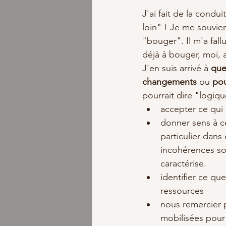
J'ai fait de la cond
loin" ! Je me souvien
"bouger". Il m'a fal
déjà à bouger, moi, 
J'en suis arrivé à 
que
changements 
ou 
pou
pourrait dire "logiqu
accepter ce qui 
donner sens à c
particulier dan
incohérences son
caractérise.  
identifier ce qu
ressources  
nous remercier 
mobilisées pour 