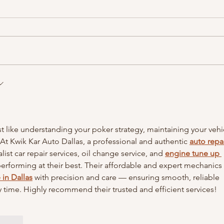
année
Une p
propo
d'une
numé
elle 
Où est le pouvoir ? Une question
irst
clé pour comprendre et piloter
votre organisation avec la théorie
de Berne sur les organisations
(T.O.B.), versus Mintzberg.
st like understanding your poker strategy, maintaining your vehi
 At Kwik Kar Auto Dallas, a professional and authentic 
auto repai
alist car repair services, oil change service, and 
engine tune up 
performing at their best. Their affordable and expert mechanics 
 in Dallas
 with precision and care — ensuring smooth, reliable 
time. Highly recommend their trusted and efficient services!
t.reply