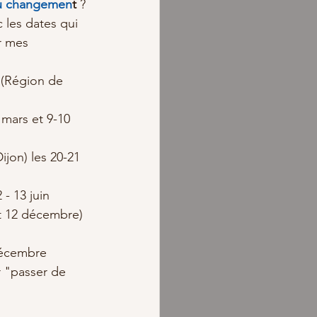
du changemen
t 
? 
c les dates qui 
r mes 
 (Région de 
 mars et 9-10 
ijon) les 20-21 
- 13 juin  
et 12 décembre) 
décembre 
r "passer de 