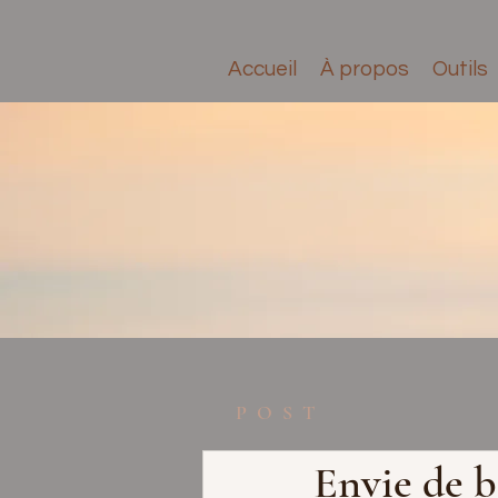
Accueil
À propos
Outils
POST
Envie de b