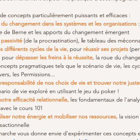
 concepts particulièrement puissants et efficaces :​ 
e du changement dans les systèmes et les organisations
 
le de Berne et les apports du changement émergent  
 passivité
 (de la procrastination), 
l
e tableau des méconna
es différents cycles de la vie,
 pour 
réussir ses projets
 (pe
, pour 
dépasser les freins à la réussite
, la roue du chang
cepts pragmatiques tels que le scénario de vie, les cyc
ivers, les Permissions...  
responsabilité de nos choix de vie et trouver notre juste
rio de vie exploré en utilisant le jeu du poker !  
otre efficacité relationnelle,
 les fondamentaux de l'analy
 avec le cours 101  
liser notre énergie et mobiliser nos ressources,
 la visio
sactionnelle 
marche vous donne envie d'expérimenter ces concepts et