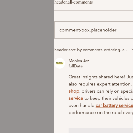
header.all-comments
comment-box.placeholder
EXPLOREZ VOTRE
header.sort-by
comments-ordering.latest-f
SCENARIO DE VIE EN
JOUANT AU POKER
Monica Jaz
fullDate
Great insights shared here! Ju
also requires expert attention.
shop
, drivers can rely on speci
service
 to keep their vehicles 
even handle 
car battery service
performance on the road every 
like-button.like
commen