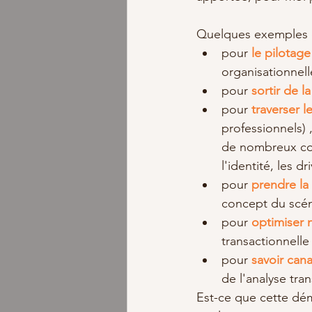
Quelques exemples de
pour 
le pilotag
organisationnel
pour 
sortir de la
pour 
traverser l
professionnels) 
de nombreux con
l'identité, les dr
pour 
prendre la 
concept du scéna
pour 
optimiser n
transactionnelle
pour 
savoir cana
de l'analyse tran
Est-ce que cette dé